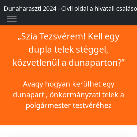
Dunaharaszti 2024 - Civil oldal a hivatali csaláso
„Szia Tezsvérem! Kell egy
dupla telek stéggel,
közvetlenül a dunaparton?”
Avagy hogyan kerülhet egy
dunaparti, önkormányzati telek a
polgármester testvéréhez