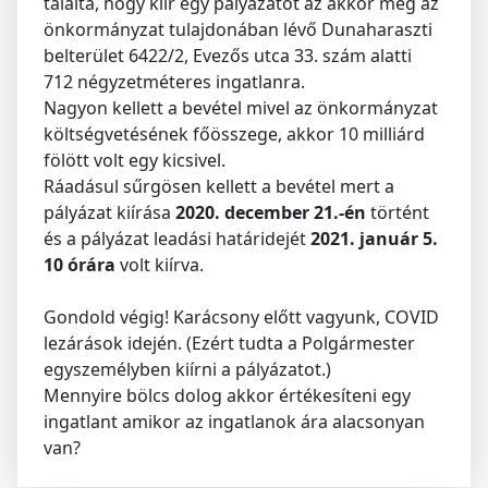
találta, hogy kiír egy pályázatot az akkor még az
önkormányzat tulajdonában lévő Dunaharaszti
belterület 6422/2, Evezős utca 33. szám alatti
712 négyzetméteres ingatlanra.
Nagyon kellett a bevétel mivel az önkormányzat
költségvetésének főösszege, akkor 10 milliárd
fölött volt egy kicsivel.
Ráadásul sűrgösen kellett a bevétel mert a
pályázat kiírása
2020. december 21.-én
történt
és a pályázat leadási határidejét
2021. január 5.
10 órára
volt kiírva.
Gondold végig! Karácsony előtt vagyunk, COVID
lezárások idején. (Ezért tudta a Polgármester
egyszemélyben kiírni a pályázatot.)
Mennyire bölcs dolog akkor értékesíteni egy
ingatlant amikor az ingatlanok ára alacsonyan
van?