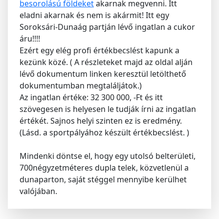
besorolású földeket
akarnak megvenni. Itt
eladni akarnak és nem is akármit! Itt egy
Soroksári-Dunaág partján lévő ingatlan a cukor
áru!!!!
Ezért egy elég profi értékbecslést kapunk a
kezünk közé. ( A részleteket majd az oldal alján
lévő dokumentum linken keresztül letölthető
dokumentumban megtaláljátok.)
Az ingatlan értéke: 32 300 000, -Ft és itt
szövegesen is helyesen le tudják írni az ingatlan
értékét. Sajnos helyi szinten ez is eredmény.
(Lásd. a sportpályához készült értékbecslést. )
Mindenki döntse el, hogy egy utolsó belterületi,
700négyzetméteres dupla telek, közvetlenül a
dunaparton, saját stéggel mennyibe kerülhet
valójában.