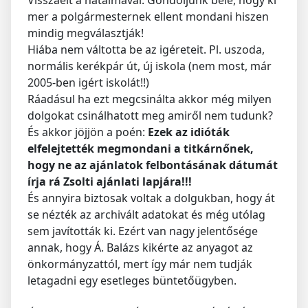
Visszaélt a hatalmával. Gondoljunk bele, hogy ki
mer a polgármesternek ellent mondani hiszen
mindig megválasztják!
Hiába nem váltotta be az igéreteit. Pl. uszoda,
normális kerékpár út, új iskola (nem most, már
2005-ben igért iskolát!!)
Ráadásul ha ezt megcsinálta akkor még milyen
dolgokat csinálhatott meg amiről nem tudunk?
És akkor jöjjön a poén:
Ezek az idióták
elfelejtették megmondani a titkárnőnek,
hogy ne az ajánlatok felbontásának dátumát
írja rá Zsolti ajánlati lapjára!!!
És annyira biztosak voltak a dolgukban, hogy át
se nézték az archivált adatokat és még utólag
sem javították ki. Ezért van nagy jelentősége
annak, hogy Á. Balázs kikérte az anyagot az
önkormányzattól, mert így már nem tudják
letagadni egy esetleges büntetőügyben.