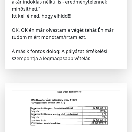
akár indoklás nélkül is - eredménytelennek
minősítheti."
Itt kell élned, hogy elhidd!!!
OK, OK én már olvastam a végét tehát Én már
tudom miért mondtam/írtam ezt.
A másik fontos dolog: A pályázat értékelési
szempontja a legmagasabb vételár.