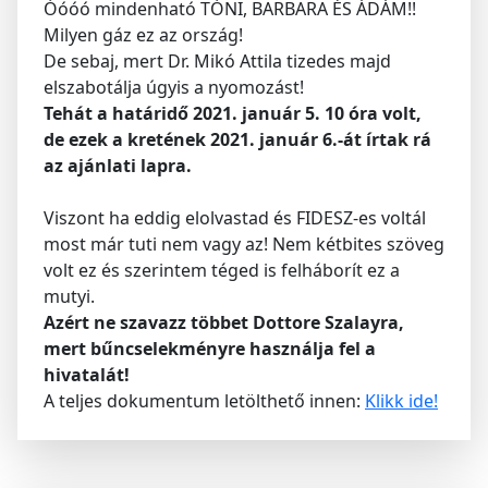
Óóóó mindenható TÓNI, BARBARA ÉS ÁDÁM!!
Milyen gáz ez az ország!
De sebaj, mert Dr. Mikó Attila tizedes majd
elszabotálja úgyis a nyomozást!
Tehát a határidő 2021. január 5. 10 óra volt,
de ezek a kretének 2021. január 6.-át írtak rá
az ajánlati lapra.
Viszont ha eddig elolvastad és FIDESZ-es voltál
most már tuti nem vagy az! Nem kétbites szöveg
volt ez és szerintem téged is felháborít ez a
mutyi.
Azért ne szavazz többet Dottore Szalayra,
mert bűncselekményre használja fel a
hivatalát!
A teljes dokumentum letölthető innen:
Klikk ide!